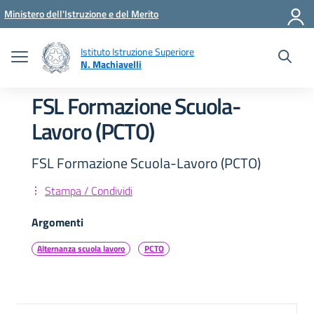
Vai ai contenuti
Vai al menu di navigazione
Vai al footer
Ministero dell'Istruzione e del Merito
Istituto Istruzione Superiore
N. Machiavelli
FSL Formazione Scuola-
Lavoro (PCTO)
FSL Formazione Scuola-Lavoro (PCTO)
Stampa / Condividi
Argomenti
Alternanza scuola lavoro
PCTO