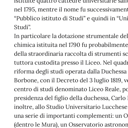
istituite quattro cattedre universitarie sali
nel 1795, mentre il nome fu successivamen
“Pubblico istituto di Studi” e quindi in “Uni
Studi”.
In particolare la dotazione strumentale del
chimica istituita nel 1790 fu probabilmente 
della straordinaria raccolta di strumenti sc
tuttora custodita presso il Liceo. Nel quad
riforma degli studi operata dalla Duchessa
Borbone, con il Decreto del 3 luglio 1819, ve
centro di studi denominato Liceo Reale, po
presidenza del figlio della duchessa, Carlo
inoltre, allo Studio Universitario Lucchese 
una serie di importanti complementi: un 
(dentro le Mura), un Osservatorio astronom