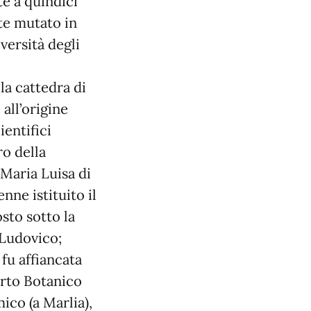
te a quindici
te mutato in
versità degli
la cattedra di
all’origine
ientifici
ro della
 Maria Luisa di
nne istituito il
sto sotto la
 Ludovico;
fu affiancata
Orto Botanico
ico (a Marlia),