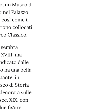
co, un Museo di
u nel Palazzo
 così come il
urono collocati
ceo Classico.
i sembra
 XVIII, ma
ndicato dalle
no ha una bella
tante, in
seo di Storia
decorata sulle
sec. XIX, con
due figure