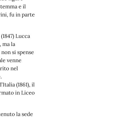
stemma e il
ini, fu in parte
 (1847) Lucca
, ma la
i non si spense
ale venne
rito nel
.
alia (1861), il
rmato in Liceo
tenuto la sede