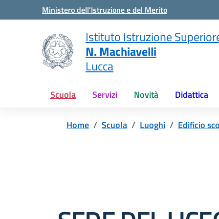
Vai ai contenuti
Vai al menu di navigazione
Vai al footer
Ministero dell'Istruzione e del Merito
Istituto Istruzione Superior
N. Machiavelli
Lucca
Scuola
Servizi
Novità
Didattica
Home
Scuola
Luoghi
Edificio sc