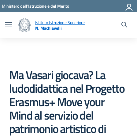
Vai ai contenuti
Vai al menu di navigazione
Vai al footer
Ministero dell'Istruzione e del Merito
Istituto Istruzione Superiore
N. Machiavelli
Ma Vasari giocava? La
ludodidattica nel Progetto
Erasmus+ Move your
Mind al servizio del
patrimonio artistico di