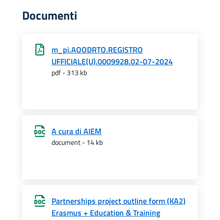
Documenti
m_pi.AOODRTO.REGISTRO
UFFICIALE(U).0009928.02-07-2024
pdf - 313 kb
A cura di AIEM
document - 14 kb
Partnerships project outline form (KA2)
Erasmus + Education & Training