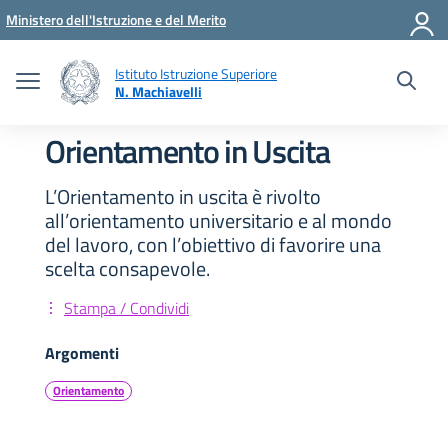
Vai ai contenuti
Vai al menu di navigazione
Vai al footer
Ministero dell'Istruzione e del Merito
Istituto Istruzione Superiore
N. Machiavelli
Orientamento in Uscita
L’Orientamento in uscita è rivolto
all’orientamento universitario e al mondo
del lavoro, con l’obiettivo di favorire una
scelta consapevole.
Stampa / Condividi
Argomenti
Orientamento