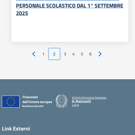
PERSONALE SCOLASTICO DAL 1° SETTEMBRE
2025
1
2
3
4
5
6
Pagina precedente
Pagina successiva
Istituto Istruzione Superiore
N. Machiavelli
Lucca
Link Esterni