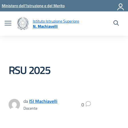
Vai ai contenuti
Vai al menu di navigazione
Vai al footer
Ministero dell'Istruzione e del Merito
Istituto Istruzione Superiore
N. Machiavelli
RSU 2025
da
ISI Machiavelli
0
Docente