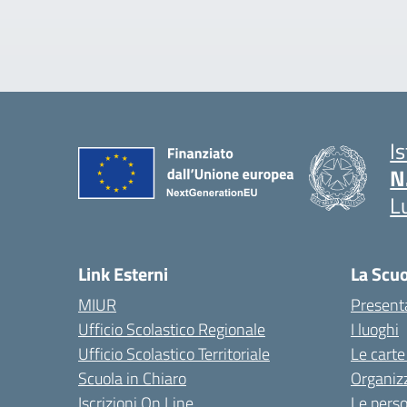
I
N
L
Link Esterni
La Scu
MIUR
Present
Ufficio Scolastico Regionale
I luoghi
Ufficio Scolastico Territoriale
Le carte
Scuola in Chiaro
Organiz
Iscrizioni On Line
Le pers