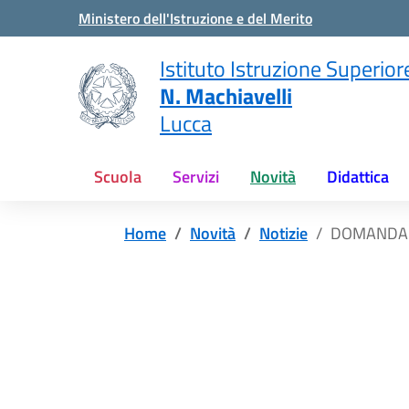
Vai ai contenuti
Vai al menu di navigazione
Vai al footer
Ministero dell'Istruzione e del Merito
Istituto Istruzione Superior
N. Machiavelli
Lucca
Scuola
Servizi
Novità
Didattica
Home
Novità
Notizie
DOMANDA D