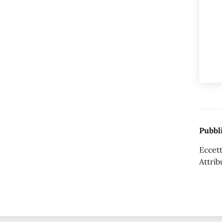
Pubbli
Eccett
Attrib