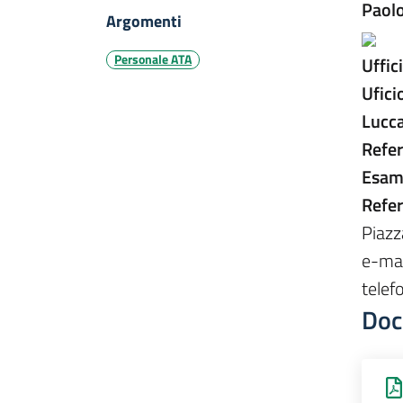
Paolo
Argomenti
Personale ATA
Uffic
Ufici
Lucc
Refer
Esame
Refer
Piazz
e-mai
tele
Doc