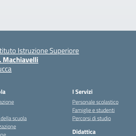
stituto Istruzione Superiore
. Machiavelli
ucca
ola
I Servizi
azione
Personale scolastico
Famiglie e studenti
 della scuola
Percorsi di studio
zazione
Didattica
one