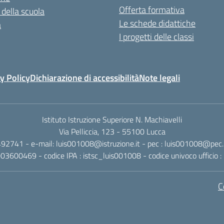
Offerta formativa
 della scuola
Le schede didattiche
a
I progetti delle classi
y Policy
Dichiarazione di accessibilità
Note legali
Istituto Istruzione Superiore N. Machiavelli
Via Pelliccia, 123 - 55100 Lucca
492741 - e-mail: luis001008@istruzione.it - pec : luis001008@pec.is
0003600469 - codice IPA : istsc_luis001008 - codice univoco ufficio
C