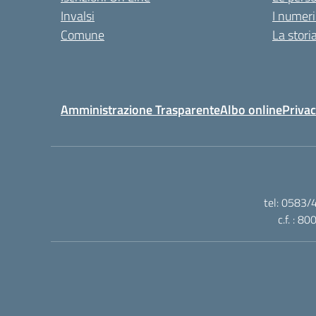
Invalsi
I numeri
Comune
La stori
Amministrazione Trasparente
Albo online
Privac
tel: 0583/
c.f. : 8