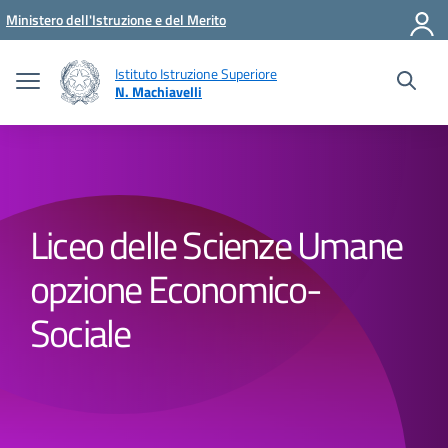
Vai ai contenuti
Vai al menu di navigazione
Vai al footer
Ministero dell'Istruzione e del Merito
Istituto Istruzione Superiore
N. Machiavelli
Liceo delle Scienze Umane
opzione Economico-
Sociale