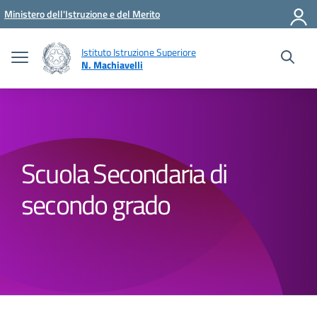
Vai ai contenuti
Vai al menu di navigazione
Vai al footer
Ministero dell'Istruzione e del Merito
Istituto Istruzione Superiore
N. Machiavelli
Scuola Secondaria di
secondo grado