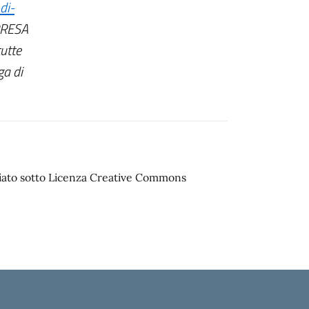
di-
PRESA
utte
ga di
sciato sotto Licenza Creative Commons