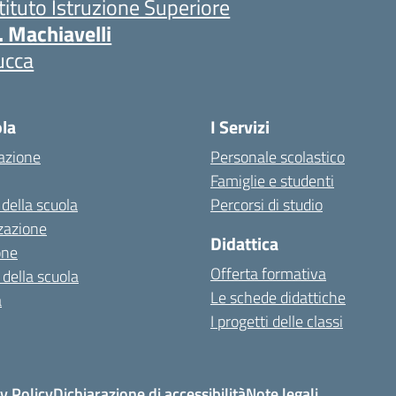
stituto Istruzione Superiore
. Machiavelli
ucca
ola
I Servizi
azione
Personale scolastico
Famiglie e studenti
 della scuola
Percorsi di studio
zazione
Didattica
one
Offerta formativa
 della scuola
Le schede didattiche
a
I progetti delle classi
y Policy
Dichiarazione di accessibilità
Note legali