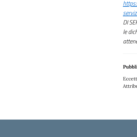
https:
servi
DI SE
le di
attene
Pubbli
Eccett
Attrib