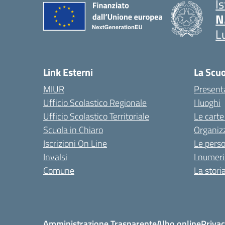
I
N
L
Link Esterni
La Scu
MIUR
Present
Ufficio Scolastico Regionale
I luoghi
Ufficio Scolastico Territoriale
Le carte
Scuola in Chiaro
Organiz
Iscrizioni On Line
Le pers
Invalsi
I numeri
Comune
La stori
Amministrazione Trasparente
Albo online
Privac