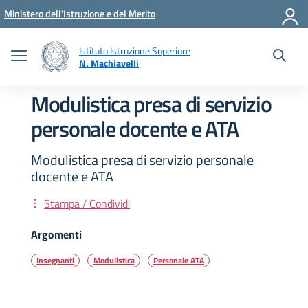
Vai ai contenuti
Vai al menu di navigazione
Vai al footer
Ministero dell'Istruzione e del Merito
Istituto Istruzione Superiore
N. Machiavelli
Modulistica presa di servizio
personale docente e ATA
Modulistica presa di servizio personale
docente e ATA
Stampa / Condividi
Argomenti
Insegnanti
Modulistica
Personale ATA