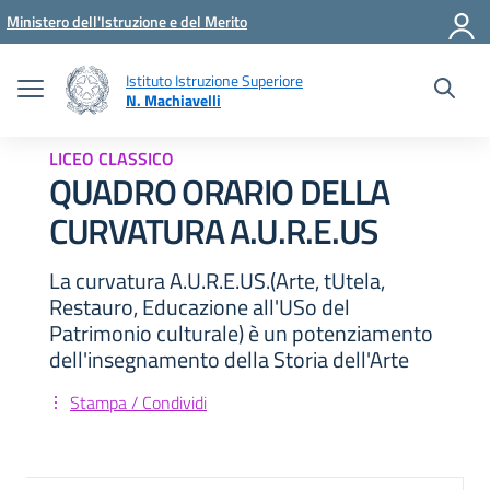
Vai ai contenuti
Vai al menu di navigazione
Vai al footer
Ministero dell'Istruzione e del Merito
Istituto Istruzione Superiore
N. Machiavelli
LICEO CLASSICO
QUADRO ORARIO DELLA
CURVATURA A.U.R.E.US
La curvatura A.U.R.E.US.(Arte, tUtela,
Restauro, Educazione all'USo del
Patrimonio culturale) è un potenziamento
dell'insegnamento della Storia dell'Arte
Stampa / Condividi