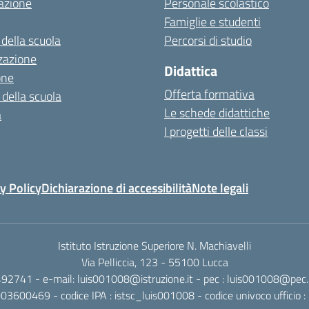
azione
Personale scolastico
Famiglie e studenti
 della scuola
Percorsi di studio
zazione
Didattica
one
Offerta formativa
 della scuola
Le schede didattiche
a
I progetti delle classi
y Policy
Dichiarazione di accessibilità
Note legali
Istituto Istruzione Superiore N. Machiavelli
Via Pelliccia, 123 - 55100 Lucca
492741 - e-mail: luis001008@istruzione.it - pec : luis001008@pec.is
0003600469 - codice IPA : istsc_luis001008 - codice univoco ufficio