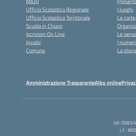
MIUR
Present
Ufficio Scolastico Regionale
I luoghi
Ufficio Scolastico Territoriale
Le carte
Scuola in Chiaro
Organiz
Iscrizioni On Line
Le pers
Invalsi
I numeri
Comune
La stori
Amministrazione Trasparente
Albo online
Privac
tel: 0583/
c.f. : 8