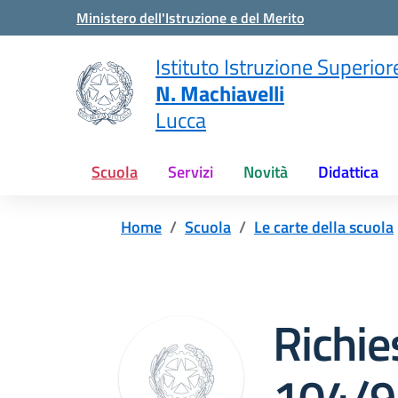
Vai ai contenuti
Vai al menu di navigazione
Vai al footer
Ministero dell'Istruzione e del Merito
Istituto Istruzione Superior
N. Machiavelli
Lucca
Scuola
Servizi
Novità
Didattica
Home
Scuola
Le carte della scuola
Richie
104/9