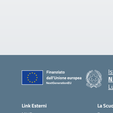
I
N
L
Link Esterni
La Scu