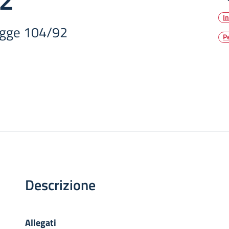
I
egge 104/92
P
Descrizione
Allegati