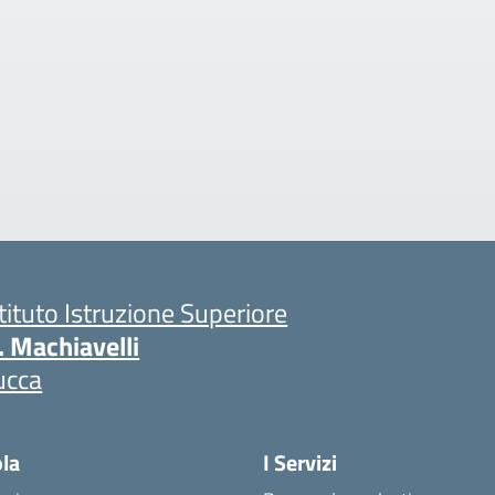
stituto Istruzione Superiore
. Machiavelli
ucca
ola
I Servizi