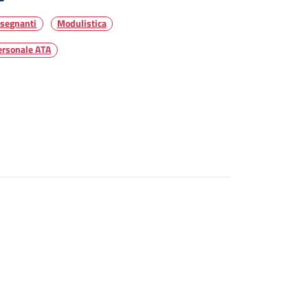
nsegnanti
Modulistica
ersonale ATA