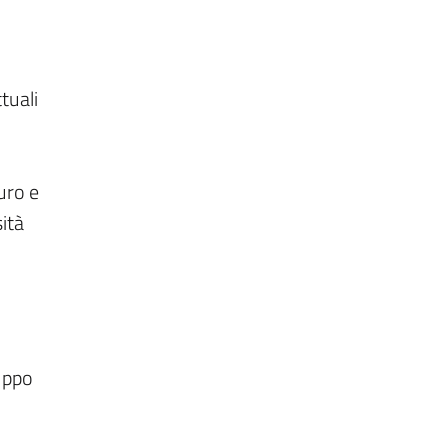
tuali
uro e
ità
luppo