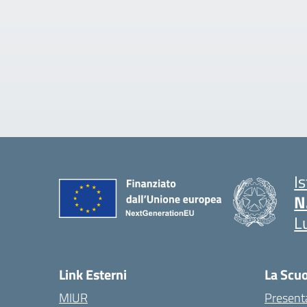
I
N
L
Link Esterni
La Scu
MIUR
Present