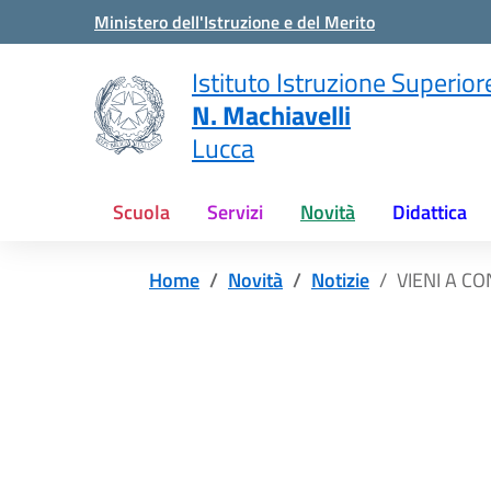
Vai ai contenuti
Vai al menu di navigazione
Vai al footer
Ministero dell'Istruzione e del Merito
Istituto Istruzione Superior
N. Machiavelli
Lucca
Scuola
Servizi
Novità
Didattica
Home
Novità
Notizie
VIENI A C