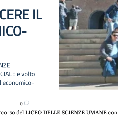
CERE IL
ICO-
ENZE
IALE è volto
ed economico-
0
ercorso del
LICEO DELLE SCIENZE UMANE
con