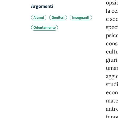
opzi
Argomenti
la ce
Alunni
Genitori
Insegnanti
e so
spec
Orientamento
psic
cons
cult
giuri
uman
aggio
studi
econo
mate
antro
feno