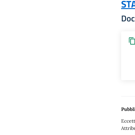
ST
Doc
Pubbli
Eccett
Attrib