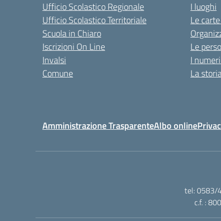
Ufficio Scolastico Regionale
I luoghi
Ufficio Scolastico Territoriale
Le carte
Scuola in Chiaro
Organiz
Iscrizioni On Line
Le pers
Invalsi
I numeri
Comune
La stori
Amministrazione Trasparente
Albo online
Privac
tel: 0583/
c.f. : 8