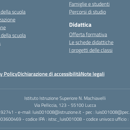
Famiglie e studenti
 della scuola
Percorsi di studio
zazione
Didattica
one
Offerta formativa
 della scuola
Le schede didattiche
a
I progetti delle classi
y Policy
Dichiarazione di accessibilità
Note legali
Istituto Istruzione Superiore N. Machiavelli
Via Pelliccia, 123 - 55100 Lucca
492741 - e-mail: luis001008@istruzione.it - pec : luis001008@pec.is
0003600469 - codice IPA : istsc_luis001008 - codice univoco ufficio