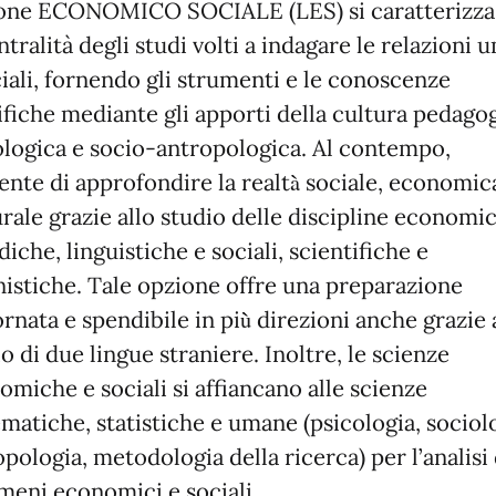
one ECONOMICO SOCIALE (LES) si caratterizza
ntralità degli studi volti a indagare le relazioni
ciali, fornendo gli strumenti e le conoscenze
ifiche mediante gli apporti della cultura pedagog
ologica e socio-antropologica. Al contempo,
ente di approfondire la realtà̀ sociale, economic
urale grazie allo studio delle discipline economi
diche, linguistiche e sociali, scientifiche e
istiche. Tale opzione offre una preparazione
rnata e spendibile in più̀ direzioni anche grazie 
o di due lingue straniere. Inoltre, le scienze
miche e sociali si affiancano alle scienze
matiche, statistiche e umane (psicologia, sociolo
pologia, metodologia della ricerca) per l’analisi
meni economici e sociali.