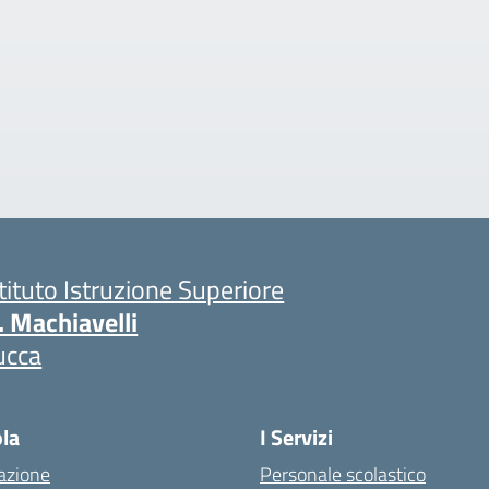
stituto Istruzione Superiore
. Machiavelli
ucca
ola
I Servizi
azione
Personale scolastico