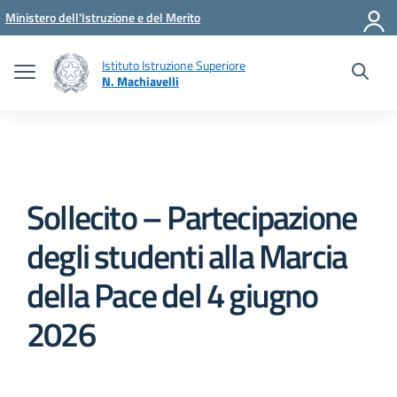
Vai ai contenuti
Vai al menu di navigazione
Vai al footer
Ministero dell'Istruzione e del Merito
Istituto Istruzione Superiore
N. Machiavelli
Sollecito – Partecipazione
degli studenti alla Marcia
della Pace del 4 giugno
2026