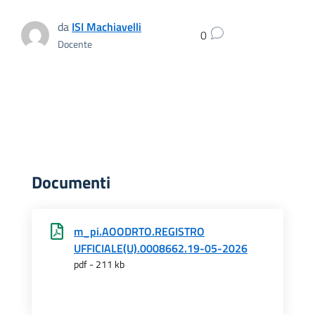
da
ISI Machiavelli
0
Docente
Documenti
m_pi.AOODRTO.REGISTRO
UFFICIALE(U).0008662.19-05-2026
pdf - 211 kb