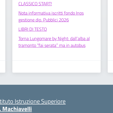
CLASSICO START!
Nota informativa iscritti fondo Inps
gestione dip. Pubblici 2026
LIBRI DI TESTO
Torna Lungomare by Night: dall’alba al
tramonto “fai serata” ma in autobus
stituto Istruzione Superiore
. Machiavelli