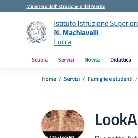
Vai ai contenuti
Vai al menu di navigazione
Vai al footer
Ministero dell'Istruzione e del Merito
Istituto Istruzione Superior
N. Machiavelli
Lucca
Scuola
Servizi
Novità
Didattica
Home
Servizi
Famiglie e studenti
LookA