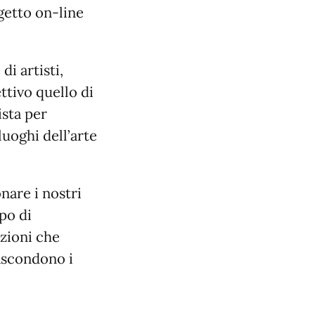
getto on-line
i artisti,
ettivo quello di
ista per
uoghi dell’arte
nare i nostri
po di
zioni che
nascondono i