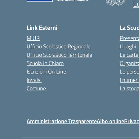
L
Link Esterni
La Scu
MIUR
Present
Ufficio Scolastico Regionale
I luoghi
Ufficio Scolastico Territoriale
Le carte
Scuola in Chiaro
Organiz
Iscrizioni On Line
Le pers
Invalsi
I numeri
Comune
La stori
Amministrazione Trasparente
Albo online
Privac