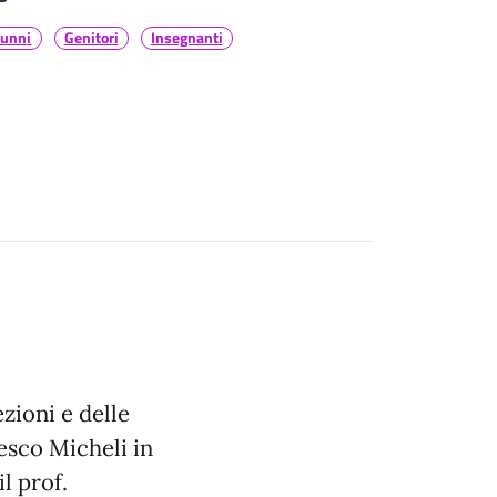
lunni
Genitori
Insegnanti
zioni e delle
cesco Micheli in
l prof.