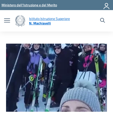
Vai ai contenuti
Vai al menu di navigazione
Vai al footer
Ministero dell'Istruzione e del Merito
Istituto Istruzione Superiore
N. Machiavelli