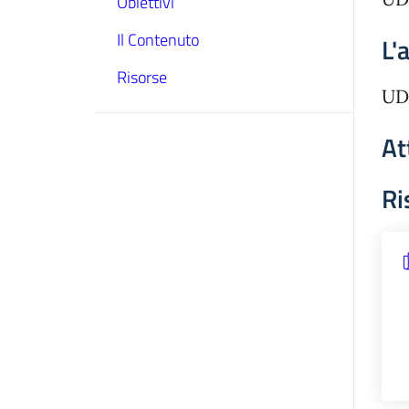
Obiettivi
Il Contenuto
L'
Risorse
UDA
At
Ri