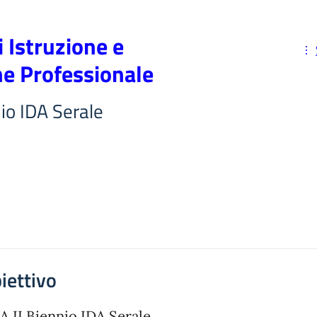
i Istruzione e
e Professionale
io IDA Serale
iettivo
 II Biennio IDA Serale