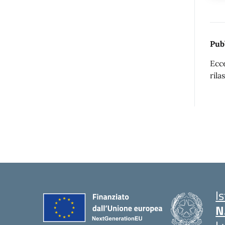
Pub
Ecce
rila
I
N