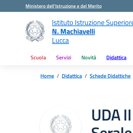
Vai ai contenuti
Vai al menu di navigazione
Vai al footer
Ministero dell'Istruzione e del Merito
Istituto Istruzione Superior
N. Machiavelli
Lucca
Scuola
Servizi
Novità
Didattica
Home
Didattica
Schede Didattiche
UDA II
Serale