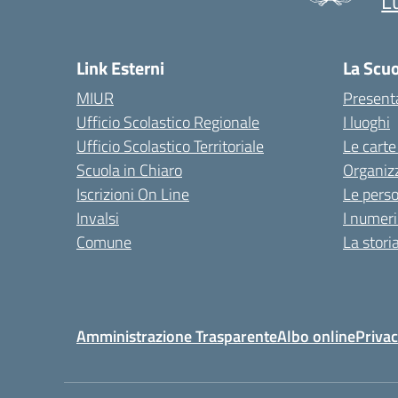
L
Link Esterni
La Scu
MIUR
Present
Ufficio Scolastico Regionale
I luoghi
Ufficio Scolastico Territoriale
Le carte
Scuola in Chiaro
Organiz
Iscrizioni On Line
Le pers
Invalsi
I numeri
Comune
La stori
Amministrazione Trasparente
Albo online
Privac