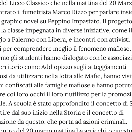
 del Liceo Classico che nella mattina del 20 Mar
ntrato il fumettista Marco Rizzo per parlare ins
a graphic novel su Peppino Impastato. Il progett
 la classe impegnata in diverse iniziative, come i
io a Palermo con Libera, e incontri con attivisti
li per comprendere meglio il fenomeno mafioso.
rmo gli studenti hanno dialogato con le associaz
territorio come Addiopizzo sugli atteggiamenti
osi da utilizzare nella lotta alle Mafie, hanno vis
hi confiscati alle famiglie mafiose e hanno potut
e coi loro occhi il loro riutilizzo per la promoz
le. A scuola è stato approfondito il concetto di 
tire dal suo inizio nella Storia e il concetto di
zione da questo, che porta ad azioni criminali.
contro del 20 marzo mattina ha arricchito quest