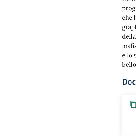
prog
che h
grap
della
mafi
e lo
bello
Doc