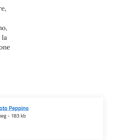
re,
no,
 la
ione
e
foto Peppino
peg - 183 kb