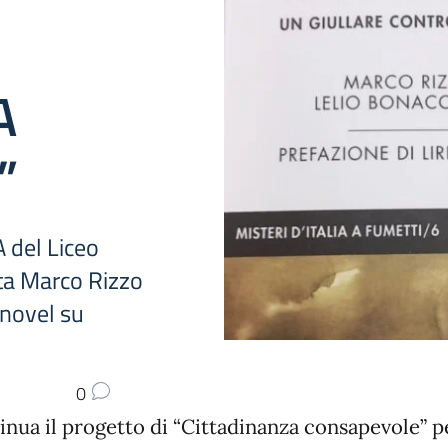
A
”
A del Liceo
sta Marco Rizzo
 novel su
0
inua il progetto di “Cittadinanza consapevole” pe