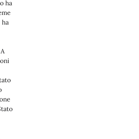
zo ha
ieme
o ha
l
 A
ioni
itato
o
ione
Stato
o