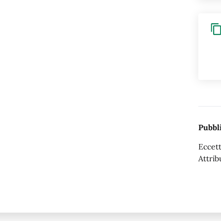
Pubbli
Eccett
Attrib