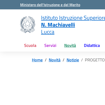
Vai ai contenuti
Vai al menu di navigazione
Vai al footer
Ministero dell'Istruzione e del Merito
Istituto Istruzione Superior
N. Machiavelli
Lucca
Scuola
Servizi
Novità
Didattica
Home
Novità
Notizie
PROGETTO 