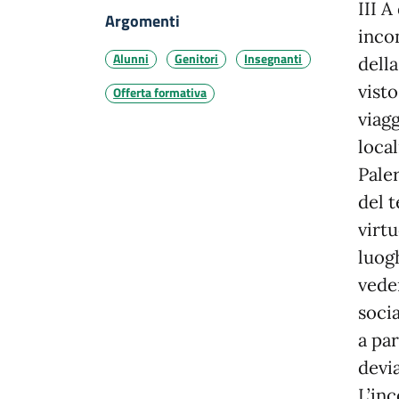
III A
Argomenti
inco
Alunni
Genitori
Insegnanti
dell
visto
Offerta formativa
viagg
loca
Pale
del 
virtu
luog
veder
socia
a par
devia
L’in