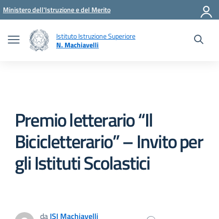
Vai ai contenuti
Vai al menu di navigazione
Vai al footer
Ministero dell'Istruzione e del Merito
Istituto Istruzione Superiore
N. Machiavelli
Premio letterario “Il
Bicicletterario” – Invito per
gli Istituti Scolastici
da
ISI Machiavelli