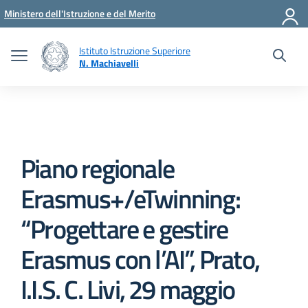
Vai ai contenuti
Vai al menu di navigazione
Vai al footer
Ministero dell'Istruzione e del Merito
Istituto Istruzione Superiore
N. Machiavelli
Piano regionale
Erasmus+/eTwinning:
“Progettare e gestire
Erasmus con l’AI”, Prato,
I.I.S. C. Livi, 29 maggio