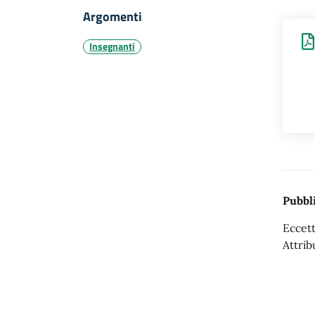
Argomenti
Insegnanti
Pubbli
Eccett
Attrib