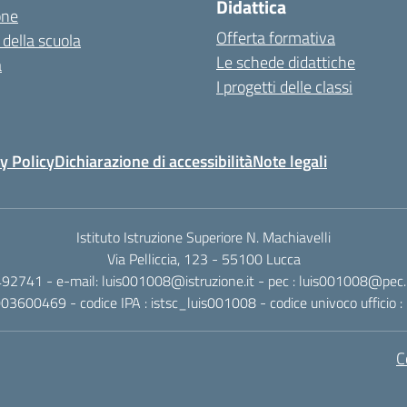
Didattica
one
Offerta formativa
 della scuola
Le schede didattiche
a
I progetti delle classi
y Policy
Dichiarazione di accessibilità
Note legali
Istituto Istruzione Superiore N. Machiavelli
Via Pelliccia, 123 - 55100 Lucca
492741 - e-mail: luis001008@istruzione.it - pec : luis001008@pec.is
0003600469 - codice IPA : istsc_luis001008 - codice univoco ufficio
C