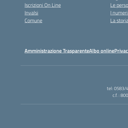
Iscrizioni On Line
Le pers
Invalsi
I numeri
Comune
La stori
Amministrazione Trasparente
Albo online
Privac
tel: 0583/
c.f. : 8