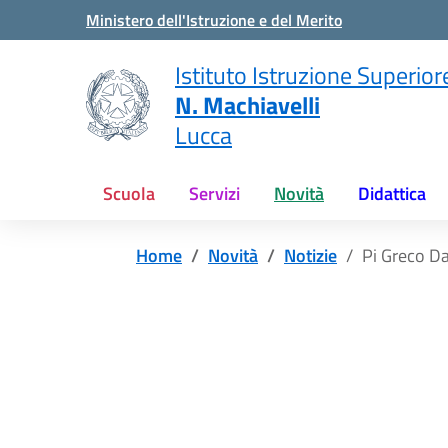
Vai ai contenuti
Vai al menu di navigazione
Vai al footer
Ministero dell'Istruzione e del Merito
Istituto Istruzione Superior
N. Machiavelli
Lucca
Scuola
Servizi
Novità
Didattica
Home
Novità
Notizie
Pi Greco D