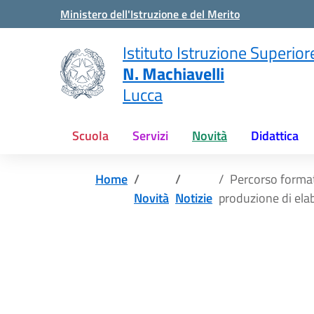
Vai ai contenuti
Vai al menu di navigazione
Vai al footer
Ministero dell'Istruzione e del Merito
Istituto Istruzione Superior
N. Machiavelli
Lucca
Scuola
Servizi
Novità
Didattica
Home
Percorso formati
Novità
Notizie
produzione di elab