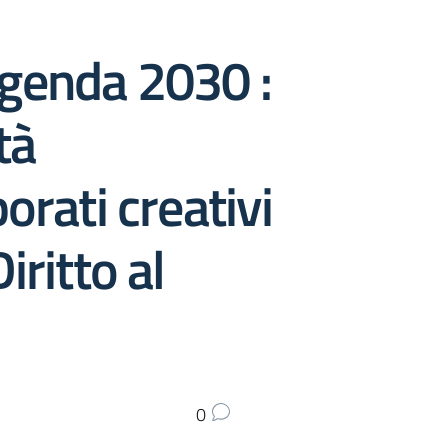
Agenda 2030 :
tà
orati creativi
iritto al
0