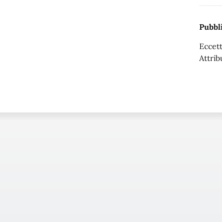
Pubbli
Eccett
Attrib