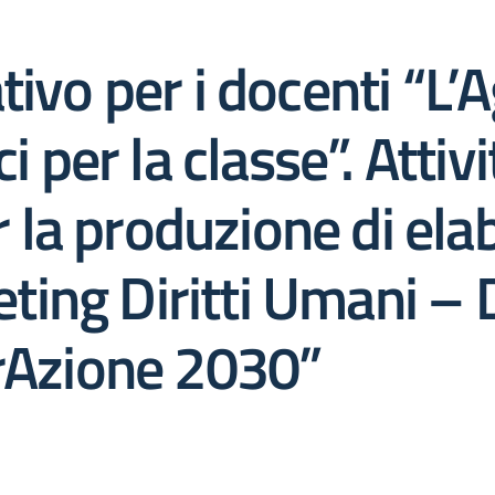
ivo per i docenti “L’
 per la classe”. Attivi
r la produzione di elab
eting Diritti Umani – D
rAzione 2030”