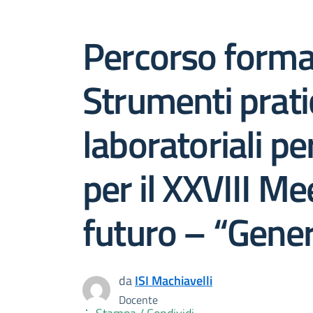
Percorso format
Strumenti pratici
laboratoriali pe
per il XXVIII Me
futuro – “Gene
da
ISI Machiavelli
Docente