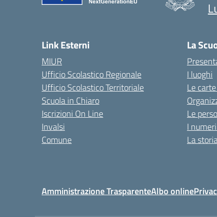
L
Link Esterni
La Scu
MIUR
Present
Ufficio Scolastico Regionale
I luoghi
Ufficio Scolastico Territoriale
Le carte
Scuola in Chiaro
Organiz
Iscrizioni On Line
Le pers
Invalsi
I numeri
Comune
La stori
Amministrazione Trasparente
Albo online
Privac