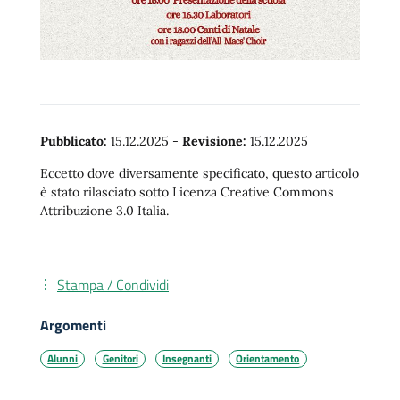
Pubblicato:
15.12.2025
-
Revisione:
15.12.2025
Eccetto dove diversamente specificato, questo articolo
è stato rilasciato sotto Licenza Creative Commons
Attribuzione 3.0 Italia.
Stampa / Condividi
Argomenti
Alunni
Genitori
Insegnanti
Orientamento