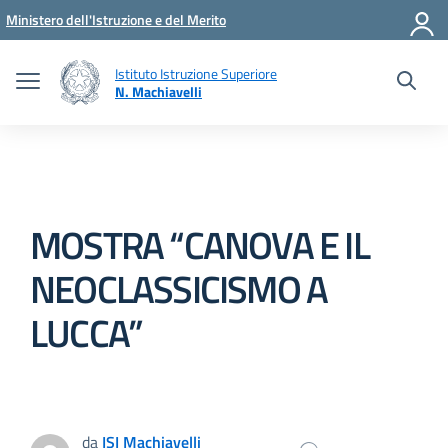
Vai ai contenuti
Vai al menu di navigazione
Vai al footer
Ministero dell'Istruzione e del Merito
Istituto Istruzione Superiore
N. Machiavelli
MOSTRA “CANOVA E IL
NEOCLASSICISMO A
LUCCA”
da
ISI Machiavelli