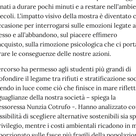
inati a durare pochi minuti e a restare nell’ambi
ecoli. L’impatto visivo della mostra è diventato 
ccasione per interrogarsi sulle emozioni legate a
esso e all’abbandono, sul piacere effimero
acquisto, sulla rimozione psicologica che ci port
rare le conseguenze delle nostre azioni.
ercorso ha permesso agli studenti più grandi di
fondire il legame tra rifiuti e stratificazione soc
endo in luce come ciò che finisce in mare riflett
uaglianze della nostra società – spiega la
essoressa Nunzia Cotrufo -. Hanno analizzato c
ssibilità di scegliere alternative sostenibili sia s
rivilegio, mentre i costi ambientali ricadono in
orzionato sulle fasce più fragili della popolazio