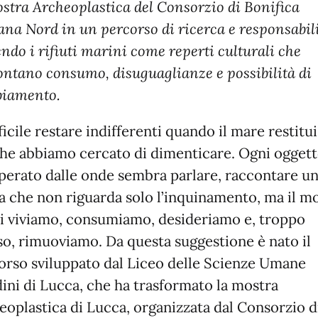
ostra Archeoplastica del Consorzio di Bonifica
ana Nord in un percorso di ricerca e responsabili
ndo i rifiuti marini come reperti culturali che
ontano consumo, disuguaglianze e possibilità di
iamento.
ficile restare indifferenti quando il mare restitu
che abbiamo cercato di dimenticare. Ogni ogget
perato dalle onde sembra parlare, raccontare u
ia che non riguarda solo l’inquinamento, ma il m
ui viviamo, consumiamo, desideriamo e, troppo
so, rimuoviamo. Da questa suggestione è nato il
orso sviluppato dal Liceo delle Scienze Umane
dini di Lucca, che ha trasformato la mostra
eoplastica di Lucca, organizzata dal Consorzio d