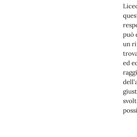
Lice
ques
respo
può 
un r
trov
ed e
raggi
dell
giust
svol
poss