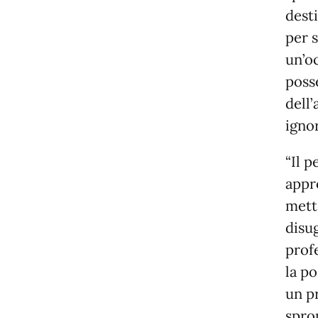
dest
per s
un’o
poss
dell’
igno
“Il p
appro
mett
disug
prof
la po
un p
sprop