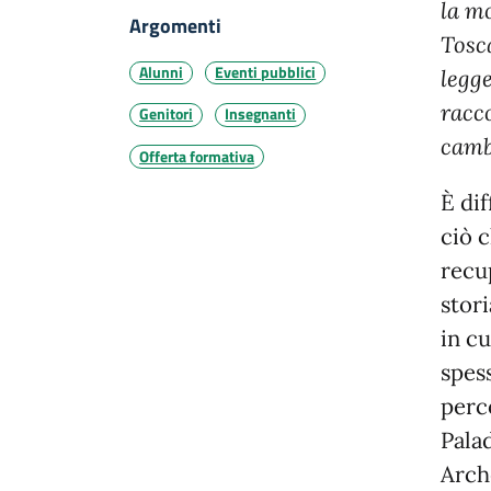
la m
Argomenti
Tosc
Alunni
Eventi pubblici
legge
racc
Genitori
Insegnanti
camb
Offerta formativa
È dif
ciò 
recu
stor
in c
spes
perc
Pala
Arch