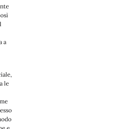
ente
così
l
a a
iale,
a le
ome
pesso
 modo
ne e