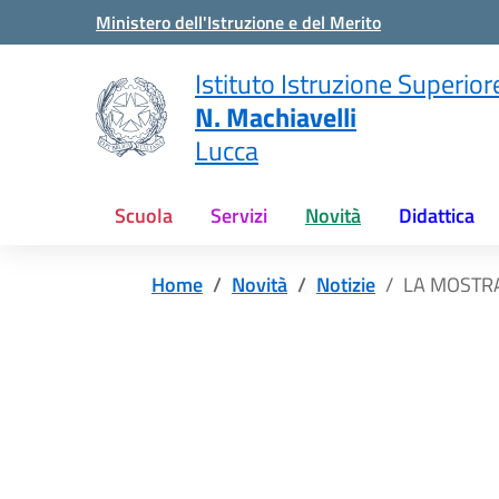
Vai ai contenuti
Vai al menu di navigazione
Vai al footer
Ministero dell'Istruzione e del Merito
Istituto Istruzione Superior
N. Machiavelli
Lucca
Scuola
Servizi
Novità
Didattica
Home
Novità
Notizie
LA MOSTR