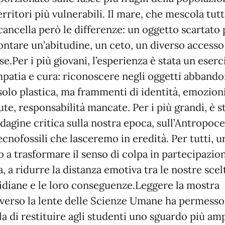
erritori più vulnerabili. Il mare, che mescola tutt
cancella però le differenze: un oggetto scartato
ontare un’abitudine, un ceto, un diverso accesso 
se.Per i più giovani, l’esperienza è stata un eserc
mpatia e cura: riconoscere negli oggetti abbando
solo plastica, ma frammenti di identità, emozion
te, responsabilità mancate. Per i più grandi, è s
dagine critica sulla nostra epoca, sull’Antropoc
ecnofossili che lasceremo in eredità. Per tutti, u
o a trasformare il senso di colpa in partecipazio
a, a ridurre la distanza emotiva tra le nostre scel
idiane e le loro conseguenze.Leggere la mostra
averso la lente delle Scienze Umane ha permesso 
a di restituire agli studenti uno sguardo più am