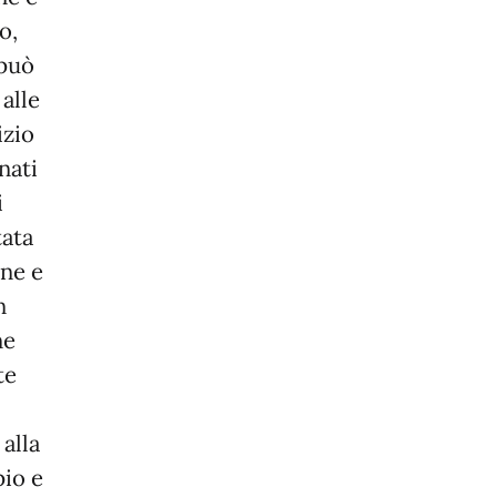
o,
 può
alle
izio
nati
i
tata
ene e
n
ne
te
alla
pio e