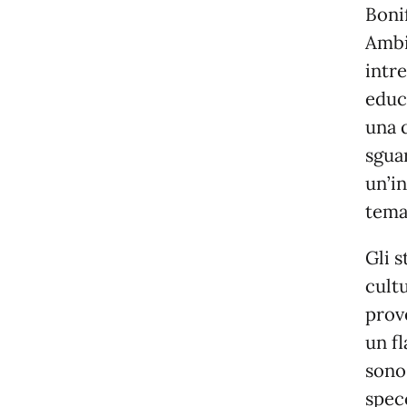
Boni
Ambi
intre
educa
una 
sgua
un’in
tema
Gli s
cultu
prov
un f
sono 
spec