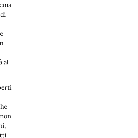
tema
 di
 e
on
à al
perti
che
 non
ni,
tti