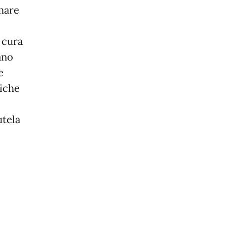
mare
 cura
ano
e
miche
utela