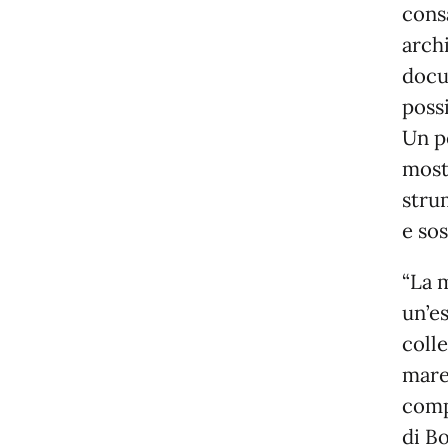
cons
arch
docum
possi
Un p
most
stru
e sos
“La 
un’e
coll
mare
comp
di B