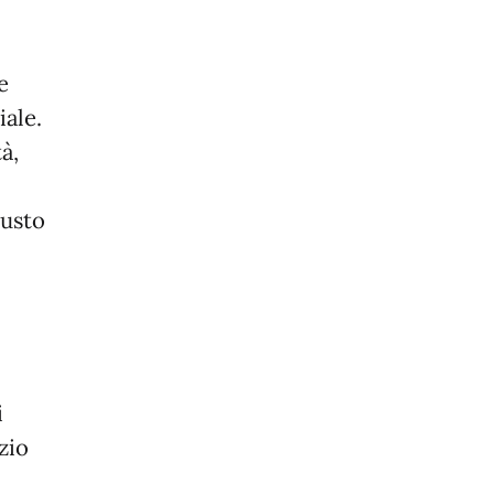
e
iale.
à,
iusto
i
zio