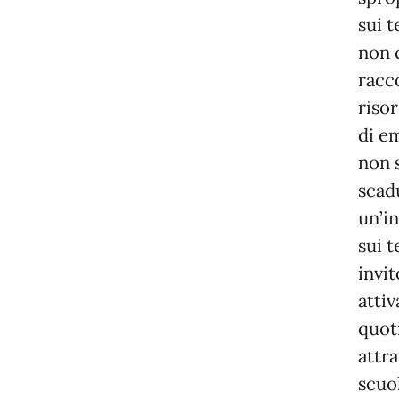
sui t
non 
racc
risor
di e
non 
scadu
un’in
sui t
invit
attiv
quot
attr
scuol