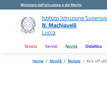
Vai ai contenuti
Vai al menu di navigazione
Vai al footer
Ministero dell'Istruzione e del Merito
Istituto Istruzione Superior
N. Machiavelli
Lucca
Scuola
Servizi
Novità
Didattica
Home
Novità
Notizie
Kick off at