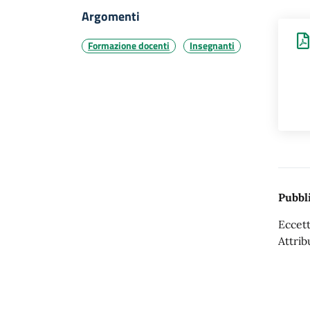
Argomenti
Formazione docenti
Insegnanti
Pubbli
Eccett
Attrib