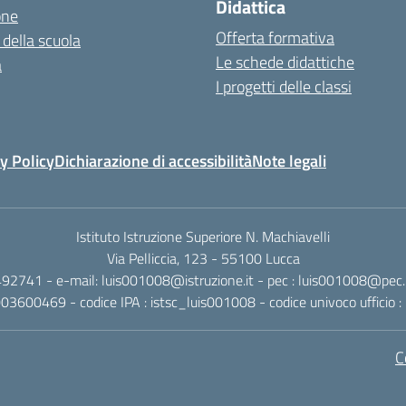
Didattica
one
Offerta formativa
 della scuola
Le schede didattiche
a
I progetti delle classi
y Policy
Dichiarazione di accessibilità
Note legali
Istituto Istruzione Superiore N. Machiavelli
Via Pelliccia, 123 - 55100 Lucca
492741 - e-mail: luis001008@istruzione.it - pec : luis001008@pec.is
0003600469 - codice IPA : istsc_luis001008 - codice univoco ufficio
C