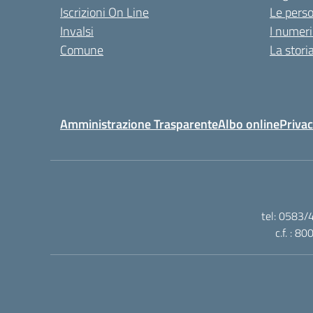
Iscrizioni On Line
Le pers
Invalsi
I numeri
Comune
La stori
Amministrazione Trasparente
Albo online
Privac
tel: 0583/
c.f. : 8