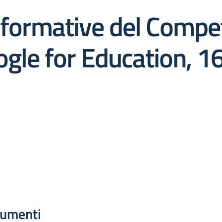
tà formative del Comp
gle for Education, 16
umenti