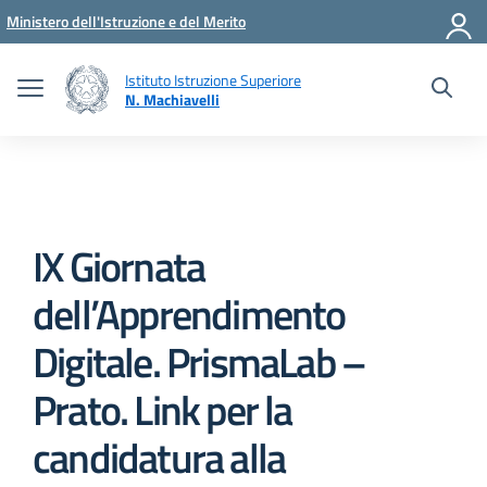
Vai ai contenuti
Vai al menu di navigazione
Vai al footer
Ministero dell'Istruzione e del Merito
Istituto Istruzione Superiore
N. Machiavelli
IX Giornata
dell’Apprendimento
Digitale. PrismaLab –
Prato. Link per la
candidatura alla