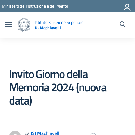
Vai ai contenuti
Vai al menu di navigazione
Vai al footer
Ministero dell'Istruzione e del Merito
Istituto Istruzione Superiore
N. Machiavelli
Invito Giorno della
Memoria 2024 (nuova
data)
da
ISI Machiavelli