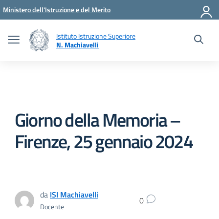
Vai ai contenuti
Vai al menu di navigazione
Vai al footer
Ministero dell'Istruzione e del Merito
Istituto Istruzione Superiore
N. Machiavelli
Giorno della Memoria –
Firenze, 25 gennaio 2024
da
ISI Machiavelli
0
Docente