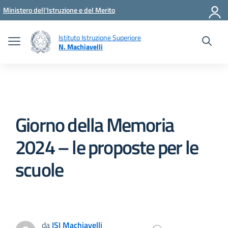
Vai ai contenuti
Vai al menu di navigazione
Vai al footer
Ministero dell'Istruzione e del Merito
Istituto Istruzione Superiore
N. Machiavelli
Giorno della Memoria
2024 – le proposte per le
scuole
da
ISI Machiavelli