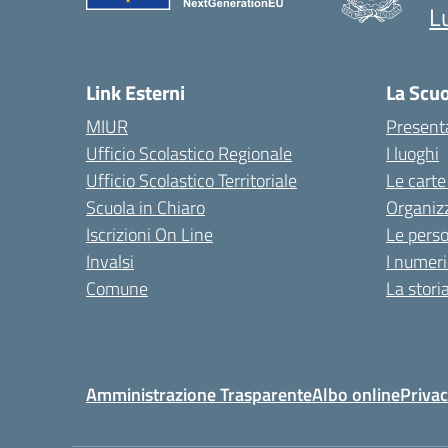
L
Link Esterni
La Scu
MIUR
Present
Ufficio Scolastico Regionale
I luoghi
Ufficio Scolastico Territoriale
Le carte
Scuola in Chiaro
Organiz
Iscrizioni On Line
Le pers
Invalsi
I numeri
Comune
La stori
Amministrazione Trasparente
Albo online
Privac