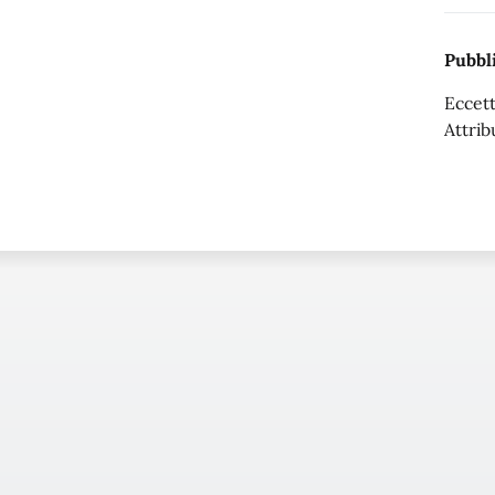
Pubbli
Eccett
Attrib