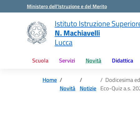
Vai ai contenuti
Vai al menu di navigazione
Vai al footer
Ministero dell'Istruzione e del Merito
Istituto Istruzione Superior
N. Machiavelli
Lucca
Scuola
Servizi
Novità
Didattica
Home
Dodicesima edi
Novità
Notizie
Eco-Quiz a.s. 2