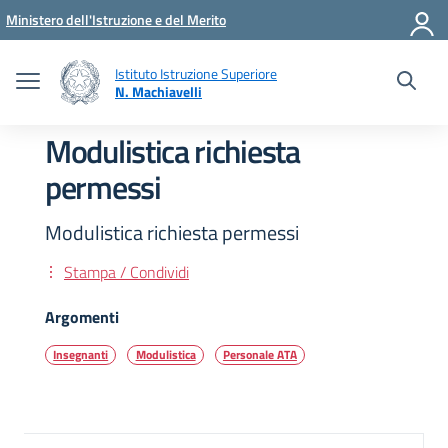
Vai ai contenuti
Vai al menu di navigazione
Vai al footer
Ministero dell'Istruzione e del Merito
Istituto Istruzione Superiore
N. Machiavelli
Modulistica richiesta
permessi
Modulistica richiesta permessi
Stampa / Condividi
Argomenti
Insegnanti
Modulistica
Personale ATA