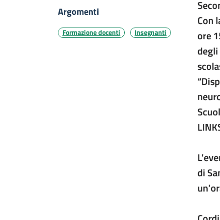
Secon
Argomenti
Con l
Formazione docenti
Insegnanti
ore 1
degli
scola
“Disp
neuro
Scuol
LINKS
L’eve
di Sa
un’or
Cordia