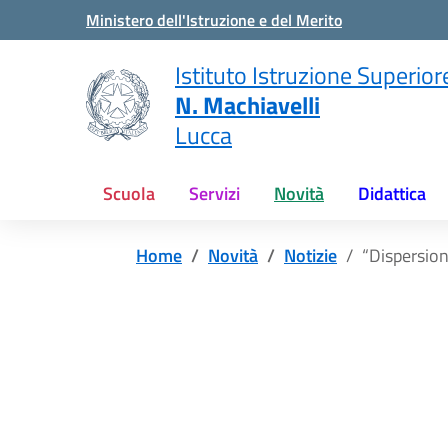
Vai ai contenuti
Vai al menu di navigazione
Vai al footer
Ministero dell'Istruzione e del Merito
Istituto Istruzione Superior
N. Machiavelli
Lucca
Scuola
Servizi
Novità
Didattica
Home
Novità
Notizie
“Dispersio