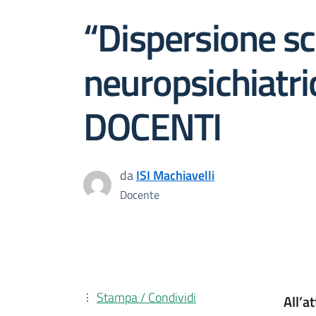
“Dispersione sco
neuropsichiat
DOCENTI
da
ISI Machiavelli
Docente
Stampa / Condividi
All’a