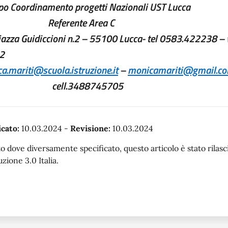
o Coordinamento progetti Nazionali UST Lucca
ferente Area C
iazza Guidiccioni n.2 – 55100 Lucca- tel 0583.422238 – 
2
a.mariti@scuola.
istruzione.it
–
monicamariti@gmail.c
ll.3488745705
cato:
10.03.2024
-
Revisione:
10.03.2024
o dove diversamente specificato, questo articolo è stato rila
uzione 3.0 Italia.