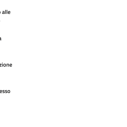
 alle
e
a
azione
lesso