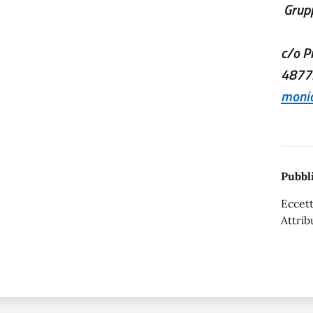
Grupp
Re
c/o P
4877
monic
ce
Pubbli
Eccett
Attrib