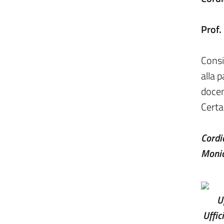
Prof.
Consi
alla p
docen
Certa
Cord
Monic
U
Uffic