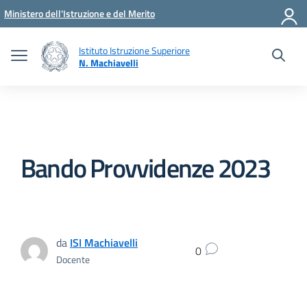
Vai ai contenuti
Vai al menu di navigazione
Vai al footer
Ministero dell'Istruzione e del Merito
Istituto Istruzione Superiore
N. Machiavelli
Bando Provvidenze 2023
da
ISI Machiavelli
0
Docente