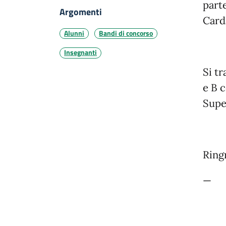
part
Argomenti
Card
Alunni
Bandi di concorso
Insegnanti
Si t
e B c
Super
Ring
—