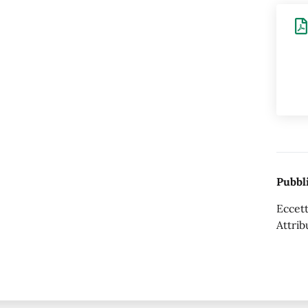
Pubbli
Eccett
Attrib