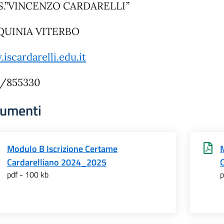
S.S.”VINCENZO CARDARELLI”
QUINIA VITERBO
iscardarelli.edu.it
6/855330
umenti
Modulo B Iscrizione Certame
Cardarelliano 2024_2025
pdf - 100 kb
p