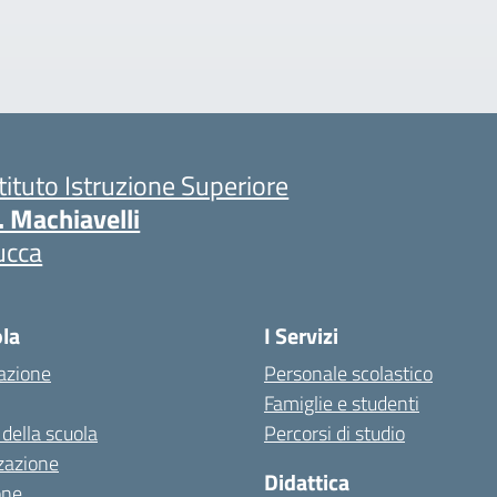
stituto Istruzione Superiore
. Machiavelli
ucca
ola
I Servizi
azione
Personale scolastico
Famiglie e studenti
 della scuola
Percorsi di studio
zazione
Didattica
one