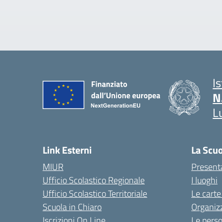
I
N
L
Link Esterni
La Scu
MIUR
Present
Ufficio Scolastico Regionale
I luoghi
Ufficio Scolastico Territoriale
Le carte
Scuola in Chiaro
Organiz
Iscrizioni On Line
Le pers