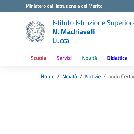
Vai ai contenuti
Vai al menu di navigazione
Vai al footer
Ministero dell'Istruzione e del Merito
Istituto Istruzione Superior
N. Machiavelli
Lucca
Scuola
Servizi
Novità
Didattica
Home
Novità
Notizie
ando Certa