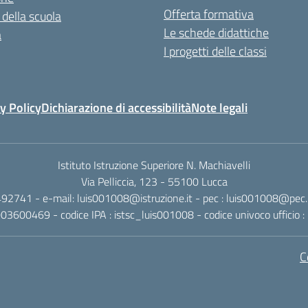
Offerta formativa
 della scuola
Le schede didattiche
a
I progetti delle classi
y Policy
Dichiarazione di accessibilità
Note legali
Istituto Istruzione Superiore N. Machiavelli
Via Pelliccia, 123 - 55100 Lucca
492741 - e-mail: luis001008@istruzione.it - pec : luis001008@pec.is
0003600469 - codice IPA : istsc_luis001008 - codice univoco ufficio
C