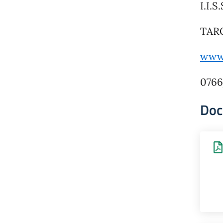
I.I.
TAR
www.
076
Doc