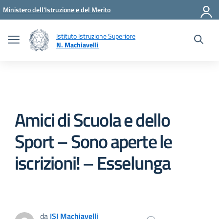
Vai ai contenuti
Vai al menu di navigazione
Vai al footer
Ministero dell'Istruzione e del Merito
Istituto Istruzione Superiore
N. Machiavelli
Amici di Scuola e dello
Sport – Sono aperte le
iscrizioni! – Esselunga
da
ISI Machiavelli