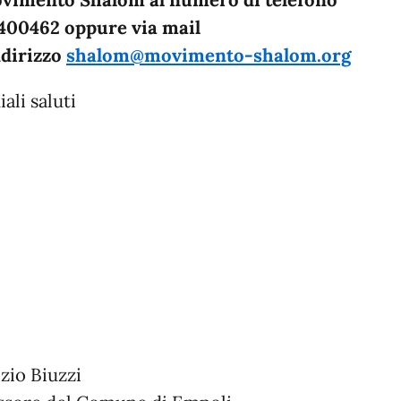
vimento Shalom al numero di telefono
400462 oppure via mail
indirizzo
shalom@movimento-shalom.org
ali saluti
zio Biuzzi