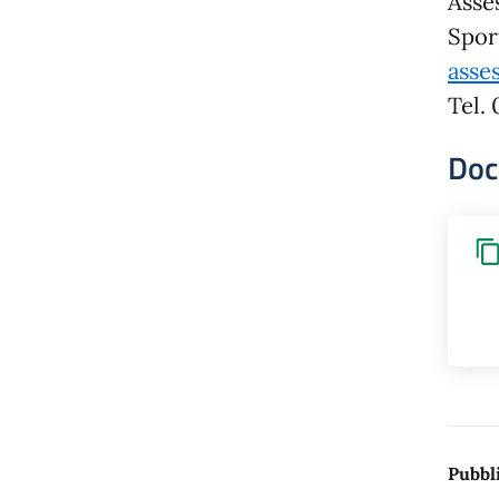
Asse
Spor
asse
Tel.
Doc
Pubbli