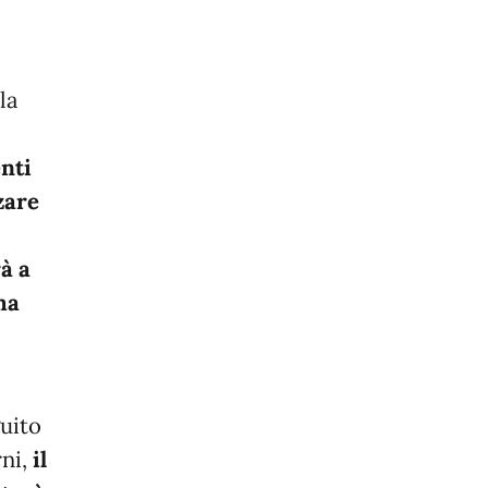
la
enti
zare
à a
ma
uito
rni,
il