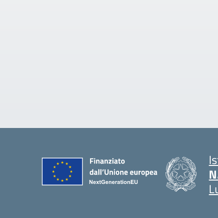
I
N
L