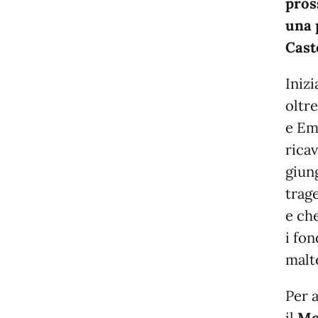
pros
una 
Cast
Inizi
oltr
e Em
rica
giung
trag
e ch
i fo
malt
Per 