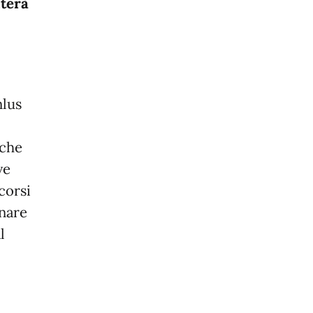
terà
nlus
l
 che
ve
corsi
inare
l