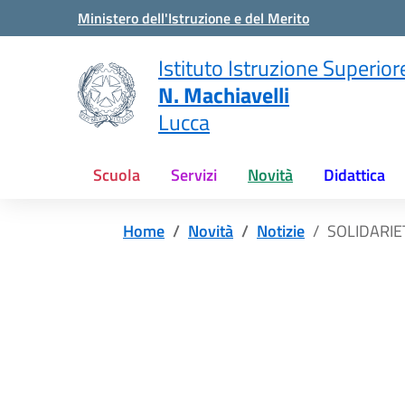
Vai ai contenuti
Vai al menu di navigazione
Vai al footer
Ministero dell'Istruzione e del Merito
Istituto Istruzione Superior
N. Machiavelli
Lucca
Scuola
Servizi
Novità
Didattica
Home
Novità
Notizie
SOLIDARIE