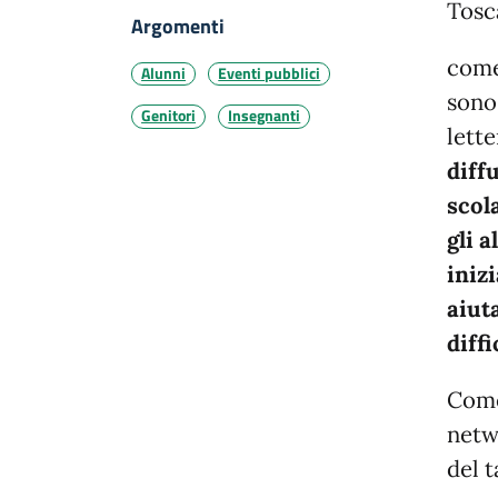
Tosc
Argomenti
come
Alunni
Eventi pubblici
sono 
Genitori
Insegnanti
lette
diff
scol
gli a
inizi
aiut
diffi
Come
netw
del t