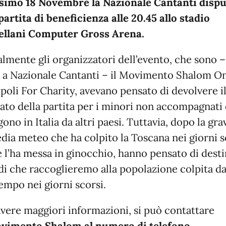
simo 18 Novembre la Nazionale Cantanti dispu
partita di beneficienza alle 20.45 allo stadio
ellani Computer Gross Arena.
almente gli organizzatori dell’evento, che sono –
e a Nazionale Cantanti – il Movimento Shalom O
poli For Charity, avevano pensato di devolvere i
vato della partita per i minori non accompagnati
ono in Italia da altri paesi. Tuttavia, dopo la gra
edia meteo che ha colpito la Toscana nei giorni s
e l’ha messa in ginocchio, hanno pensato di dest
ndi che raccoglieremo alla popolazione colpita da
empo nei giorni scorsi.
avere maggiori informazioni, si può contattare