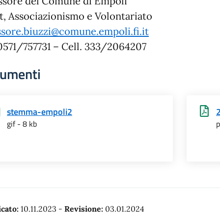
ssore del Comune di Empoli
t, Associazionismo e Volontariato
ssore.biuzzi@comune.empoli.fi.it
 0571/757731 – Cell. 333/2064207
umenti
stemma-empoli2
gif - 8 kb
p
cato:
10.11.2023
-
Revisione:
03.01.2024