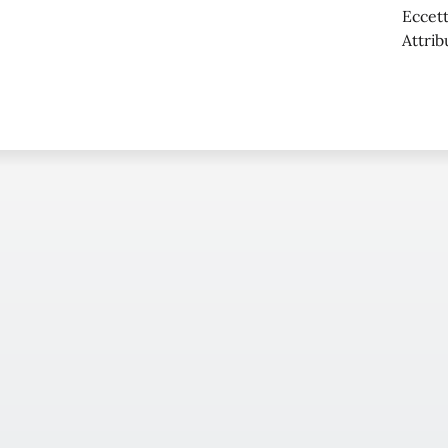
Eccett
Attrib