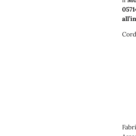
il
Mo
0571
all’
Cordi
Fabri