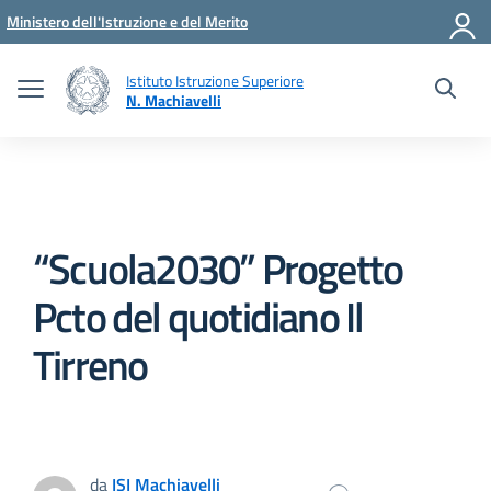
Vai ai contenuti
Vai al menu di navigazione
Vai al footer
Ministero dell'Istruzione e del Merito
Istituto Istruzione Superiore
N. Machiavelli
“Scuola2030” Progetto
Pcto del quotidiano Il
Tirreno
da
ISI Machiavelli