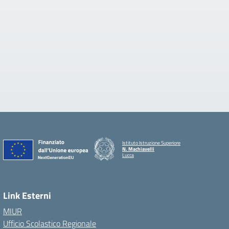
Istituto Istruzione Superiore
N. Machiavelli
Lucca
Link Esterni
MIUR
Ufficio Scolastico Regionale