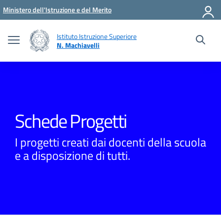
Vai ai contenuti
Vai al menu di navigazione
Vai al footer
Ministero dell'Istruzione e del Merito
Istituto Istruzione Superiore
N. Machiavelli
Schede Progetti
I progetti creati dai docenti della scuola
e a disposizione di tutti.