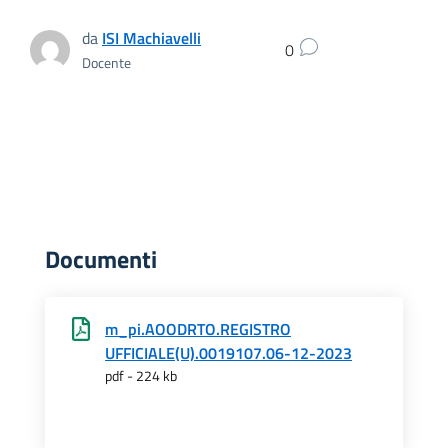
da
ISI Machiavelli
0
Docente
Documenti
m_pi.AOODRTO.REGISTRO
UFFICIALE(U).0019107.06-12-2023
pdf - 224 kb