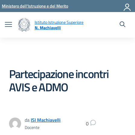
Vai ai contenuti
Vai al menu di navigazione
Vai al footer
Ministero dell'Istruzione e del Merito
Istituto Istruzione Superiore
N. Machiavelli
Partecipazione incontri
AVIS e ADMO
da
ISI Machiavelli
0
Docente