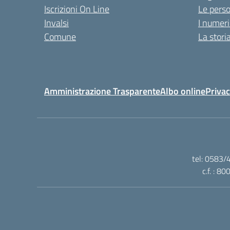
Iscrizioni On Line
Le pers
Invalsi
I numeri
Comune
La stori
Amministrazione Trasparente
Albo online
Privac
tel: 0583/
c.f. : 8