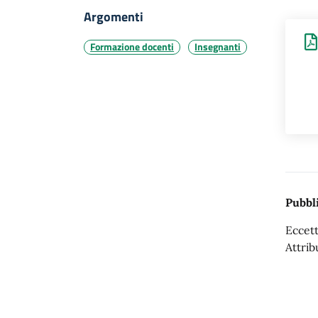
Argomenti
Formazione docenti
Insegnanti
Pubbli
Eccett
Attrib