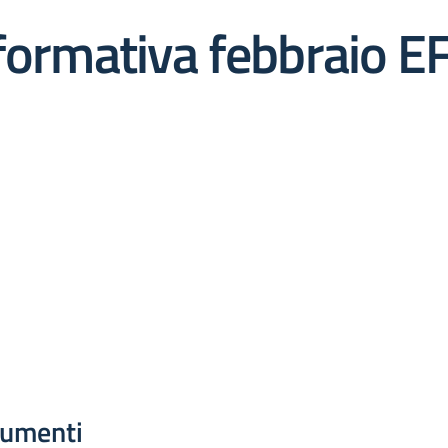
formativa febbraio E
umenti