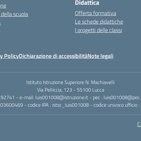
Didattica
one
Offerta formativa
 della scuola
Le schede didattiche
a
I progetti delle classi
y Policy
Dichiarazione di accessibilità
Note legali
Istituto Istruzione Superiore N. Machiavelli
Via Pelliccia, 123 - 55100 Lucca
492741 - e-mail: luis001008@istruzione.it - pec : luis001008@pec.is
0003600469 - codice IPA : istsc_luis001008 - codice univoco ufficio
C