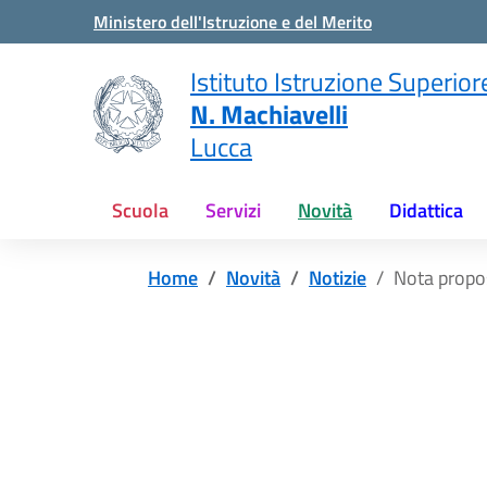
Vai ai contenuti
Vai al menu di navigazione
Vai al footer
Ministero dell'Istruzione e del Merito
Istituto Istruzione Superior
N. Machiavelli
Lucca
Scuola
Servizi
Novità
Didattica
Home
Novità
Notizie
Nota propo