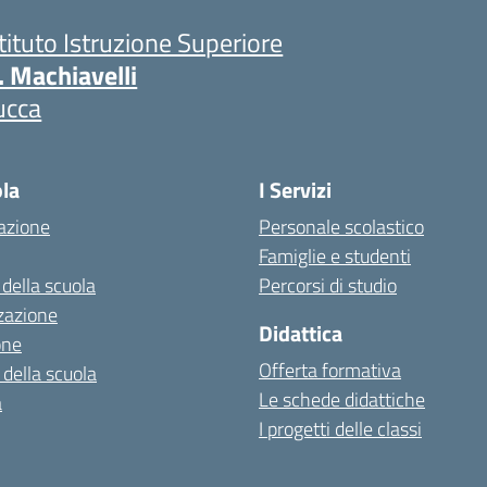
stituto Istruzione Superiore
. Machiavelli
ucca
ola
I Servizi
azione
Personale scolastico
Famiglie e studenti
 della scuola
Percorsi di studio
zazione
Didattica
one
Offerta formativa
 della scuola
Le schede didattiche
a
I progetti delle classi