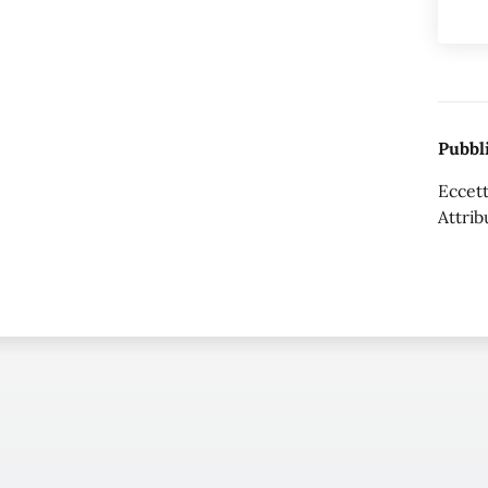
Pubbli
Eccett
Attrib