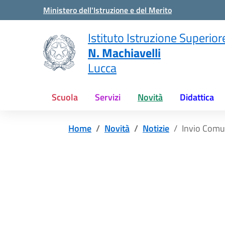
Vai ai contenuti
Vai al menu di navigazione
Vai al footer
Ministero dell'Istruzione e del Merito
Istituto Istruzione Superior
N. Machiavelli
Lucca
Scuola
Servizi
Novità
Didattica
Home
Novità
Notizie
Invio Comu