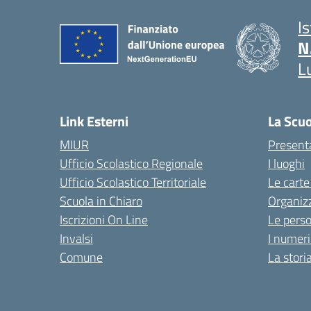
I
N
L
Link Esterni
La Scu
MIUR
Present
Ufficio Scolastico Regionale
I luoghi
Ufficio Scolastico Territoriale
Le carte
Scuola in Chiaro
Organiz
Iscrizioni On Line
Le pers
Invalsi
I numeri
Comune
La stori