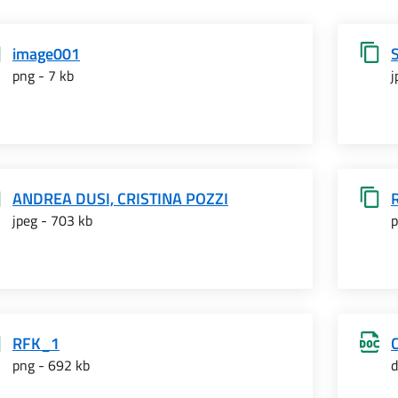
image001
png - 7 kb
j
ANDREA DUSI, CRISTINA POZZI
jpeg - 703 kb
p
RFK_1
png - 692 kb
d