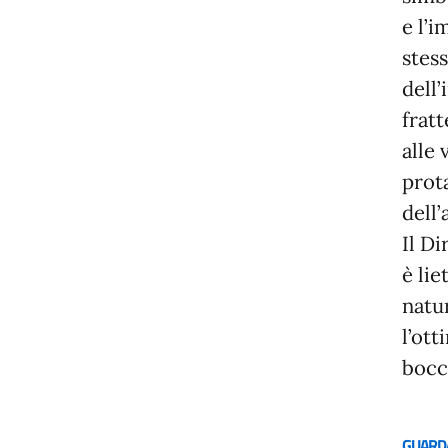
e l’i
stess
dell’
fratt
alle 
prot
dell
Il Di
è lie
natu
l’ott
bocca
GUARD