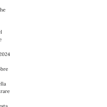
che
l
e
 2024
obre
lla
trare
esta