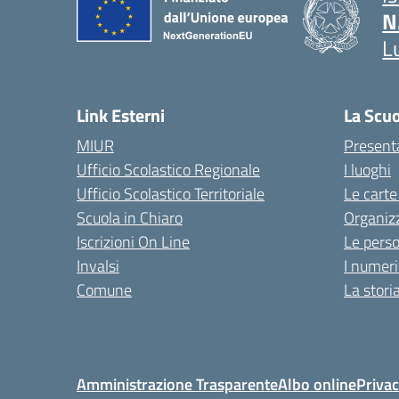
N
L
Link Esterni
La Scu
MIUR
Present
Ufficio Scolastico Regionale
I luoghi
Ufficio Scolastico Territoriale
Le carte
Scuola in Chiaro
Organiz
Iscrizioni On Line
Le pers
Invalsi
I numeri
Comune
La stori
Amministrazione Trasparente
Albo online
Privac