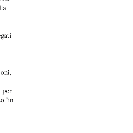
lla
egati
l
coni,
i per
so “in