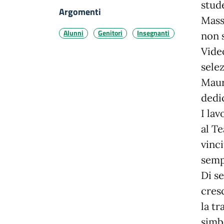
stud
Argomenti
Mass
Alunni
Genitori
Insegnanti
non 
Vide
selez
Mauro
dedic
I lav
al Te
vinc
semp
Di se
cresc
la tr
simb