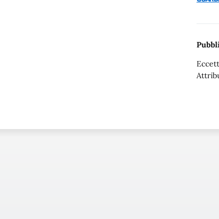
Pubbli
Eccett
Attrib