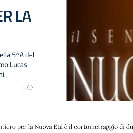
ER LA
ella 5^A del
imo Lucas
i.
0
ntiero per la Nuova Età è il cortometraggio di d