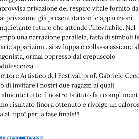
mprovvisa privazione del respiro vitale fornito da
a; privazione già presentata con le apparizioni
inquietante futuro che attende l’inevitabile. Nel
empo una narrazione parallela, fatta di simboli l
varie apparizioni, si sviluppa e collassa assieme a
agonista, ormai oppresso dal crepuscolo
’adolescenza.
rettore Artistico del Festival, prof. Gabriele Cec
to di invitare i nostri due ragazzi ai quali
ralmente tutto il nostro Istituto fa i compliment
imo risultato finora ottenuto e rivolge un caloro
 al lupo” per la fase finale!!!
A IL CORTOMETRAGGIO