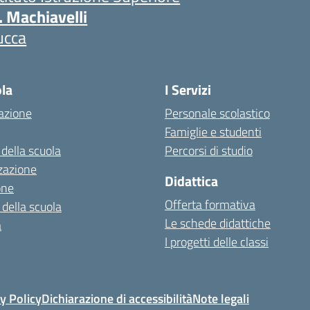
. Machiavelli
ucca
ola
I Servizi
azione
Personale scolastico
Famiglie e studenti
 della scuola
Percorsi di studio
zazione
Didattica
one
Offerta formativa
 della scuola
Le schede didattiche
a
I progetti delle classi
y Policy
Dichiarazione di accessibilità
Note legali