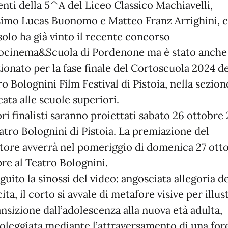
enti della 5^A del Liceo Classico Machiavelli,
imo Lucas Buonomo e Matteo Franz Arrighini, 
solo ha già vinto il recente concorso
ocinema&Scuola di Pordenone ma è stato anche
ionato per la fase finale del Cortoscuola 2024 de
 Bolognini Film Festival di Pistoia, nella sezion
ata alle scuole superiori.
ori finalisti saranno proiettati sabato 26 ottobre
atro Bolognini di Pistoia. La premiazione del
itore avverrà nel pomeriggio di domenica 27 ott
re al Teatro Bolognini.
guito la sinossi del video: angosciata allegoria de
ita, il corto si avvale di metafore visive per illus
ansizione dall’adolescenza alla nuova età adulta,
oleggiata mediante l’attraversamento di una for