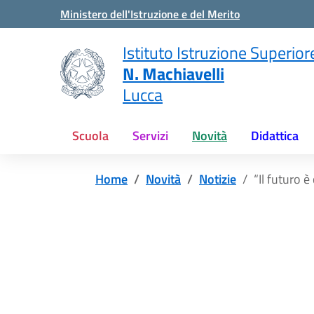
Vai ai contenuti
Vai al menu di navigazione
Vai al footer
Ministero dell'Istruzione e del Merito
Istituto Istruzione Superior
N. Machiavelli
Lucca
Scuola
Servizi
Novità
Didattica
Home
Novità
Notizie
“Il futuro 