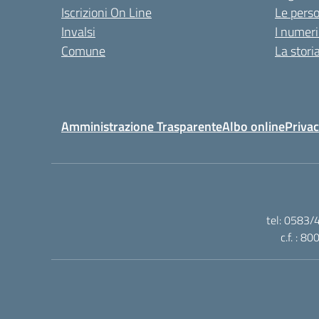
Iscrizioni On Line
Le pers
Invalsi
I numeri
Comune
La stori
Amministrazione Trasparente
Albo online
Privac
tel: 0583/
c.f. : 8