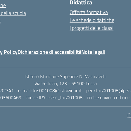
Didattica
one
Offerta formativa
 della scuola
Le schede didattiche
a
I progetti delle classi
y Policy
Dichiarazione di accessibilità
Note legali
Istituto Istruzione Superiore N. Machiavelli
Via Pelliccia, 123 - 55100 Lucca
492741 - e-mail: luis001008@istruzione.it - pec : luis001008@pec.is
0003600469 - codice IPA : istsc_luis001008 - codice univoco ufficio
C