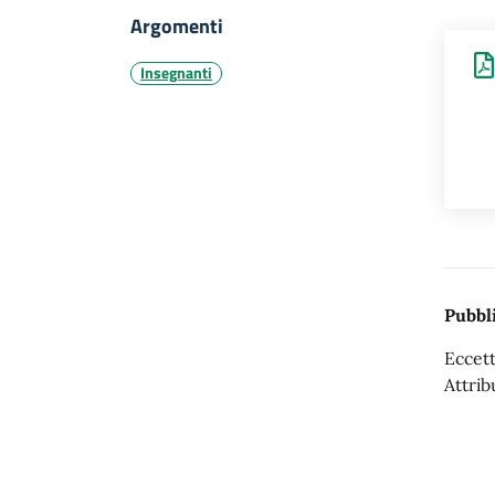
Argomenti
Insegnanti
Pubbli
Eccett
Attrib