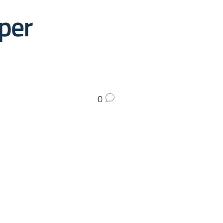
 per
0