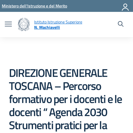
Vai ai contenuti
Vai al menu di navigazione
Vai al footer
Ministero dell'Istruzione e del Merito
Istituto Istruzione Superiore
N. Machiavelli
DIREZIONE GENERALE
TOSCANA – Percorso
formativo per i docenti e le
docenti “ Agenda 2030
Strumenti pratici per la