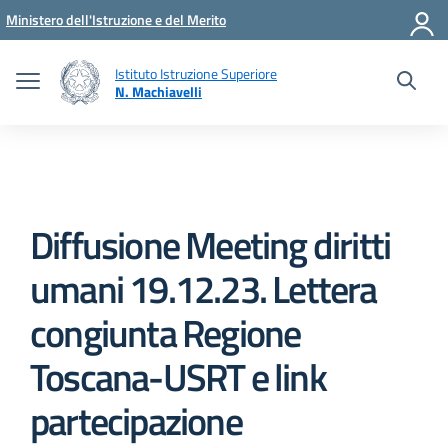
Vai ai contenuti
Vai al menu di navigazione
Vai al footer
Ministero dell'Istruzione e del Merito
Istituto Istruzione Superiore
N. Machiavelli
Diffusione Meeting diritti
umani 19.12.23. Lettera
congiunta Regione
Toscana-USRT e link
partecipazione