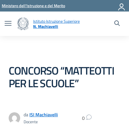
Vai ai contenuti
Vai al menu di navigazione
Vai al footer
Ministero dell'Istruzione e del Merito
Istituto Istruzione Superiore
N. Machiavelli
CONCORSO “MATTEOTTI
PER LE SCUOLE”
da
ISI Machiavelli
0
Docente