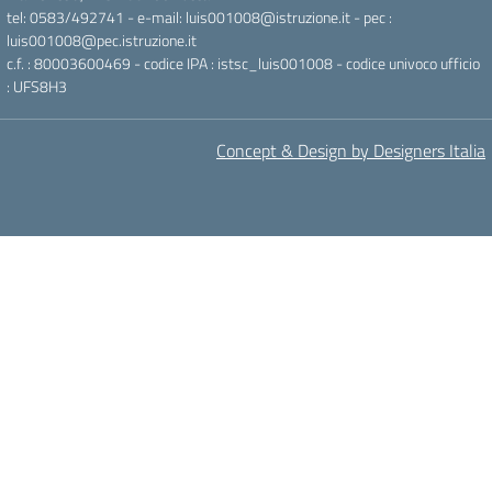
tel: 0583/492741 - e-mail: luis001008@istruzione.it - pec :
luis001008@pec.istruzione.it
c.f. : 80003600469 - codice IPA : istsc_luis001008 - codice univoco ufficio
: UFS8H3
Concept & Design by Designers Italia