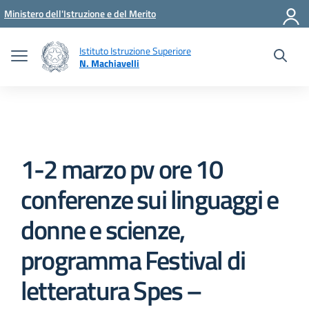
Vai ai contenuti
Vai al menu di navigazione
Vai al footer
Ministero dell'Istruzione e del Merito
Istituto Istruzione Superiore
N. Machiavelli
1-2 marzo pv ore 10
conferenze sui linguaggi e
donne e scienze,
programma Festival di
letteratura Spes –